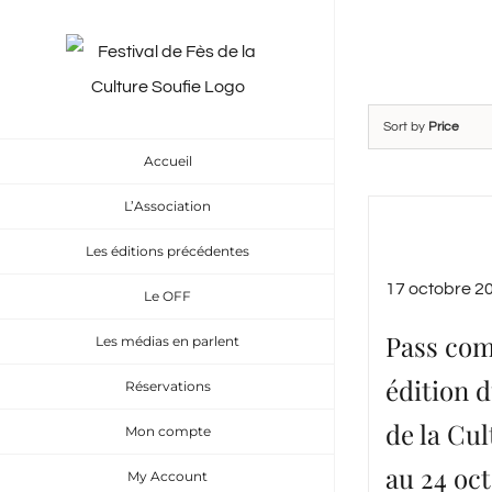
Skip
to
content
Sort by
Price
Accueil
L’Association
Les éditions précédentes
17 octobre 2
Le OFF
Pass com
Les médias en parlent
édition d
Réservations
de la Cul
Mon compte
au 24 oc
My Account