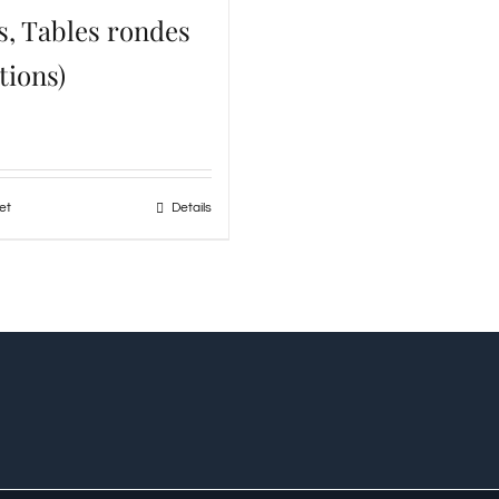
s, Tables rondes
tions)
et
Details