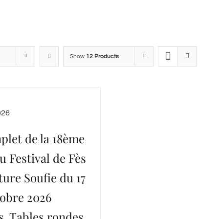
Show
12 Products
026
plet de la 18ème
u Festival de Fès
ture Soufie du 17
tobre 2026
s, Tables rondes