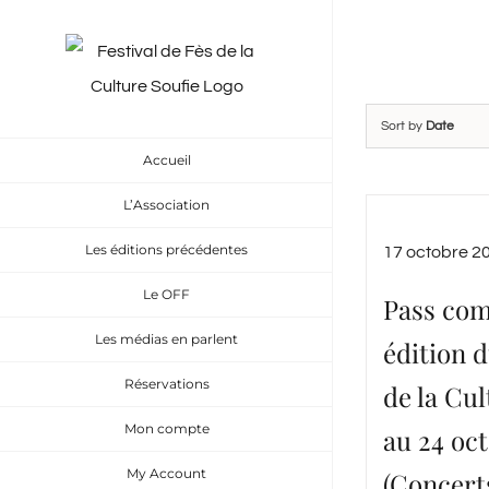
Skip
to
content
Sort by
Date
Accueil
L’Association
Les éditions précédentes
17 octobre 2
Le OFF
Pass com
Les médias en parlent
édition d
Réservations
de la Cul
Mon compte
au 24 oc
My Account
(Concert