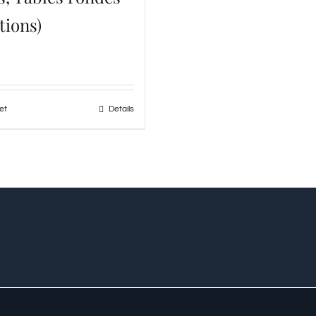
tions)
et
Details