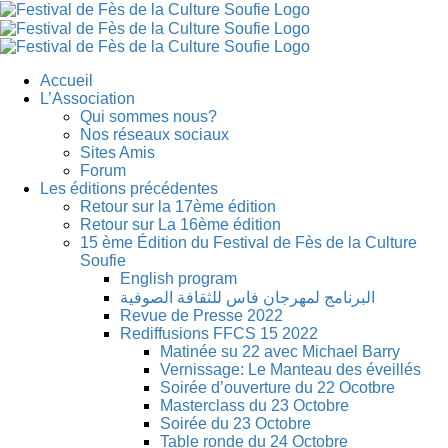
Skip
to
content
Accueil
L’Association
Qui sommes nous?
Nos réseaux sociaux
Sites Amis
Forum
Les éditions précédentes
Retour sur la 17ème édition
Retour sur La 16ème édition
15 ème Édition du Festival de Fès de la Culture
Soufie
English program
البرنامج لمهرجان فاس للثقافة الصوفية
Revue de Presse 2022
Rediffusions FFCS 15 2022
Matinée su 22 avec Michael Barry
Vernissage: Le Manteau des éveillés
Soirée d’ouverture du 22 Ocotbre
Masterclass du 23 Octobre
Soirée du 23 Octobre
Table ronde du 24 Octobre