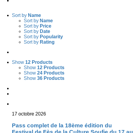
Facebook
Twitter
YouTube
Sort by
Name
Sort by
Name
Sort by
Price
Sort by
Date
Sort by
Popularity
Sort by
Rating
Show
12 Products
Show
12 Products
Show
24 Products
Show
36 Products
17 octobre 2026
Pass complet de la 18ème édition du
Festival de Fès de la Culture Soufie du 17 au