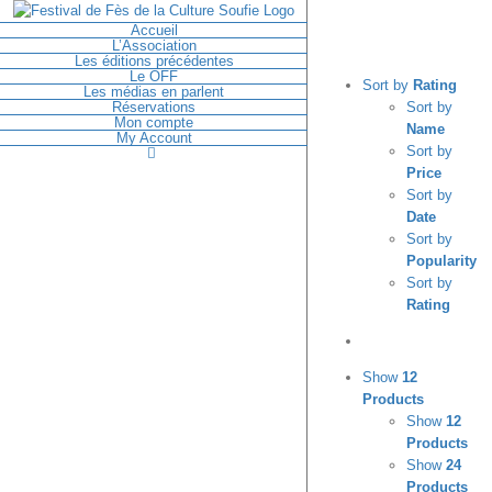
Skip
Accueil
to
L’Association
content
Les éditions précédentes
Le OFF
Sort by
Rating
Les médias en parlent
Réservations
Sort by
Mon compte
Name
My Account
Sort by
Price
Sort by
Facebook
Twitter
YouTube
Date
Sort by
Popularity
Sort by
Rating
Show
12
Products
Show
12
Products
Show
24
Products