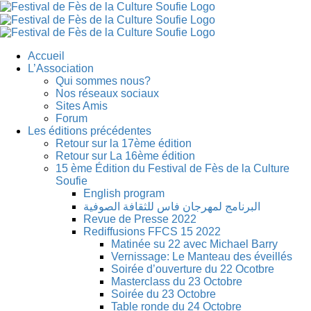
Skip
to
content
Accueil
L’Association
Qui sommes nous?
Nos réseaux sociaux
Sites Amis
Forum
Les éditions précédentes
Retour sur la 17ème édition
Retour sur La 16ème édition
15 ème Édition du Festival de Fès de la Culture
Soufie
English program
البرنامج لمهرجان فاس للثقافة الصوفية
Revue de Presse 2022
Rediffusions FFCS 15 2022
Matinée su 22 avec Michael Barry
Vernissage: Le Manteau des éveillés
Soirée d’ouverture du 22 Ocotbre
Masterclass du 23 Octobre
Soirée du 23 Octobre
Table ronde du 24 Octobre