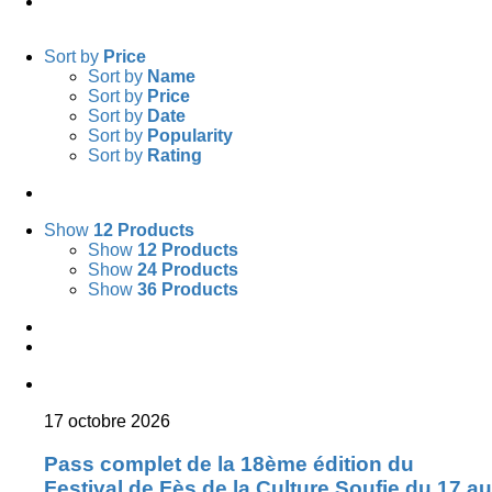
Facebook
Twitter
YouTube
Sort by
Price
Sort by
Name
Sort by
Price
Sort by
Date
Sort by
Popularity
Sort by
Rating
Show
12 Products
Show
12 Products
Show
24 Products
Show
36 Products
17 octobre 2026
Pass complet de la 18ème édition du
Festival de Fès de la Culture Soufie du 17 au